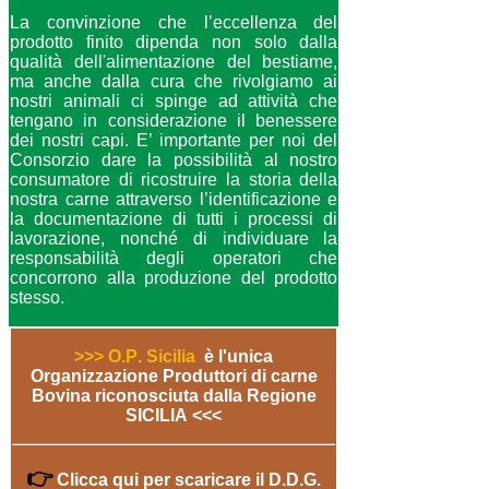
La convinzione che l’eccellenza del
prodotto finito dipenda non solo dalla
qualità dell'alimentazione del bestiame,
ma anche dalla cura che rivolgiamo ai
nostri animali ci spinge ad attività che
tengano in considerazione il benessere
dei nostri capi. E’ importante per noi del
Consorzio dare la possibilità al nostro
consumatore di ricostruire la storia della
nostra carne attraverso l’identificazione e
la documentazione di tutti i processi di
lavorazione, nonché di individuare la
responsabilità degli operatori che
concorrono alla produzione del prodotto
stesso.
>>> O.P. Sicilia
è l'unica
Organizzazione Produttori di carne
Bovina riconosciuta dalla Regione
SICILIA <<<
👉
Clicca qui per scaricare il D.D.G.