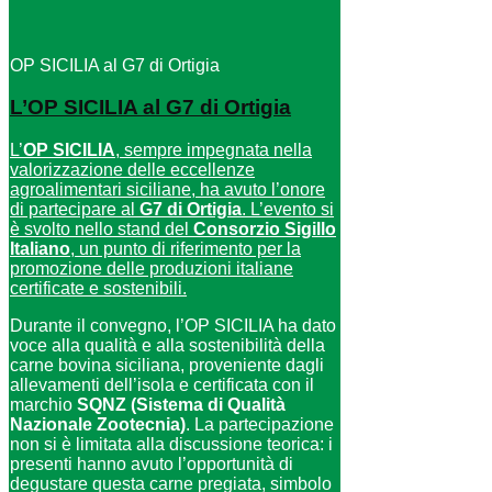
OP SICILIA al G7 di Ortigia
L’OP SICILIA al G7 di Ortigia
L’
OP SICILIA
, sempre impegnata nella
valorizzazione delle eccellenze
agroalimentari siciliane, ha avuto l’onore
di partecipare al
G7 di Ortigia
. L’evento si
è svolto nello stand del
Consorzio Sigillo
Italiano
, un punto di riferimento per la
promozione delle produzioni italiane
certificate e sostenibili.
Durante il convegno, l’OP SICILIA ha dato
voce alla qualità e alla sostenibilità della
carne bovina siciliana, proveniente dagli
allevamenti dell’isola e certificata con il
marchio
SQNZ (Sistema di Qualità
Nazionale Zootecnia)
. La partecipazione
non si è limitata alla discussione teorica: i
presenti hanno avuto l’opportunità di
degustare questa carne pregiata, simbolo