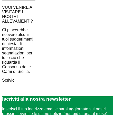
VUOI VENIRE A
VISITARE I
NOSTRI
ALLEVAMENTI?
Ci piacerebbe
ricevere alcuni
tuoi suggerimenti,
richiesta di
informazioni,
segnalazioni per
tutto ciò che
riguarda il
Consorzio delle
Carni di Sicilia.
Scrivici
Iscriviti
alla nostra newsletter
Inserisci il tuo indirizzo email e sarai aggiornato sui nostri
prossimi eventi e le ultime notizie (non più di una al mese).