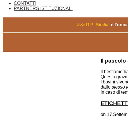
CONTATTI
PARTNERS ISTITUZIONALI
>>> O.P. Sicilia
è l'unic
Il pascolo
Il bestiame h
Questo grazie
I bovini vivo
dallo
stesso te
In caso di te
ETICHETT
on
17 Settem