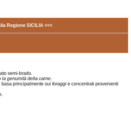
alla Regione SICILIA <<<
stato semi-brado.
 la genuinità della carne
.
si basa principalmente sui
foraggi
e concentrati provenienti
e.