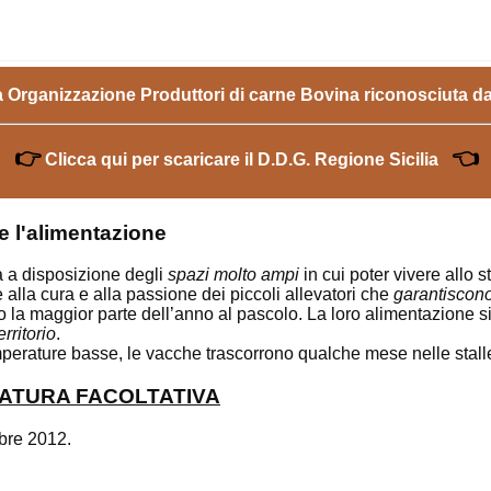
a Organizzazione Produttori di carne Bovina riconosciuta d
👉
👈
Clicca qui per scaricare il D.D.G. Regione Sicilia
 e l'alimentazione
a a disposizione degli
spazi molto ampi
in cui poter vivere allo 
 alla cura e alla passione dei piccoli allevatori che
garantiscono
no la maggior parte dell’anno al pascolo. La loro alimentazione 
rritorio
.
mperature basse, le vacche trascorrono qualche mese nelle stall
ATURA FACOLTATIVA
bre 2012
.