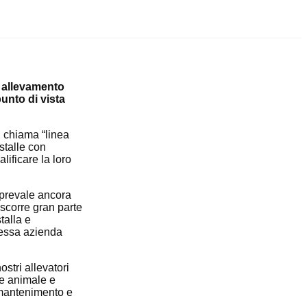
i allevamento
unto di vista
si chiama “linea
stalle con
lificare la loro
 prevale ancora
ascorre gran parte
talla e
stessa azienda
stri allevatori
re animale e
 mantenimento e